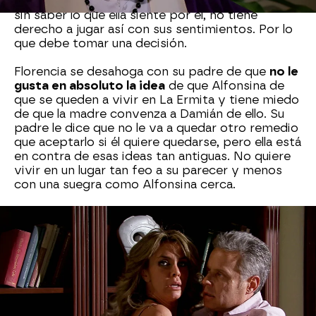
por supuesto no debe comportarse así con Elisa
sin saber lo que ella siente por él, no tiene
derecho a jugar así con sus sentimientos. Por lo
que debe tomar una decisión.
Florencia se desahoga con su padre de que
no le
gusta en absoluto la idea
de que Alfonsina de
que se queden a vivir en La Ermita y tiene miedo
de que la madre convenza a Damián de ello. Su
padre le dice que no le va a quedar otro remedio
que aceptarlo si él quiere quedarse, pero ella está
en contra de esas ideas tan antiguas. No quiere
vivir en un lugar tan feo a su parecer y menos
con una suegra como Alfonsina cerca.
Carmina ya tomó la decisión de cerrar su relación
con el doctor, pero él se ha enamorado y ella
aprovecha para preguntarle si haría cualquier
cosa por su amor. Lo que le pide es ¡
falsificar
los resultados de la prueba de paternidad de
Augusto y Elisa!