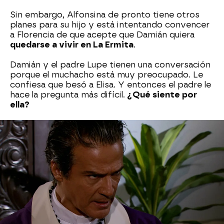
Sin embargo, Alfonsina de pronto tiene otros
planes para su hijo y está intentando convencer
a Florencia de que acepte que Damián quiera
quedarse a vivir en La Ermita
.
Damián y el padre Lupe tienen una conversación
porque el muchacho está muy preocupado. Le
confiesa que besó a Elisa. Y entonces el padre le
hace la pregunta más difícil.
¿Qué siente por
ella?
Damián dice que es una amiga de la infancia, nada
más y el padre le deja claro que a las amigas de la
infancia no se las besa como si nada. Él añade
que está muy guapa y el padre confirma que por
eso se ofendió la muchacha, porque la besó solo
por la atracción física, si es cierto que no siente
nada más por ella.
Además, si quiere a Florencia debe respetarla y