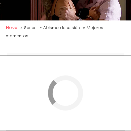
Pero no es lo más tenso del momento. ¡Justo
Paloma abre la puerta y los ve casi
besándose
!
Nova
» Series
» Abismo de pasión
» Mejores
momentos