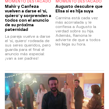
MOMENTO DESTACADO
MOMENTO DESTACADO
Mahir y Canfeza
Augusto descubre que
vuelven a darse el 'sí,
Elisa sí es hija suya
quiero' y sorprenden a
Carmina está cada vez
todos con el anuncio
más acorralada y le
de su próxima
confiesa a Augusto la
paternidad
verdad sobre su hija.
Además, Ramona le
La pareja vuelve a darse
advierte de que a todos
el 'sí, quiero' rodeada de
les llega su hora.
sus seres queridos, pero
guarda para el final el
anuncio más especial:
¡van a ser padres!