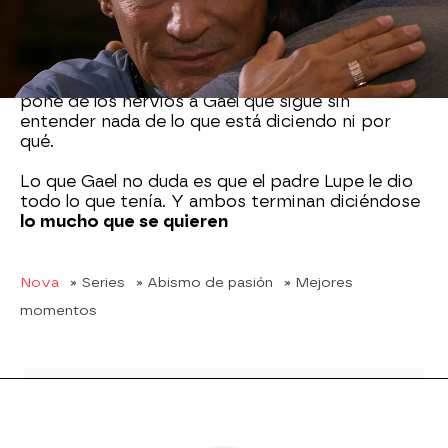
que su madre ha regresado
a recuperarlo.
Pero el padre le dice que él ya ha hecho todo lo
que podía por él y
de ahora en adelante le toca
decidir
solo
lo que quiere hacer en la vida, lo que
pone de los nervios a Gael que sigue sin
entender nada de lo que está diciendo ni por
qué.
Lo que Gael no duda es que el padre Lupe le dio
todo lo que tenía. Y ambos terminan diciéndose
lo mucho que se quieren
Nova
» Series
» Abismo de pasión
» Mejores
momentos