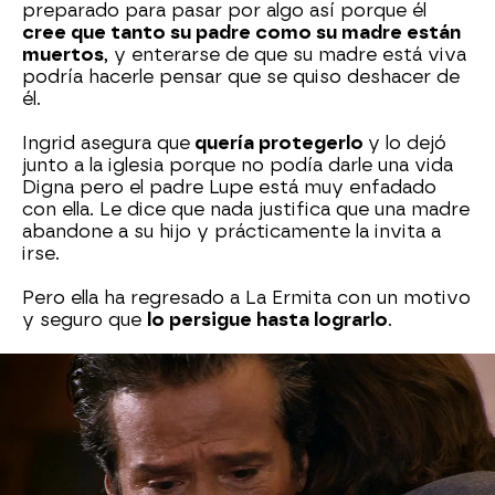
preparado para pasar por algo así porque él
cree que tanto su padre como su madre están
muertos
, y enterarse de que su madre está viva
podría hacerle pensar que se quiso deshacer de
él.
Ingrid asegura que
quería protegerlo
y lo dejó
junto a la iglesia porque no podía darle una vida
Digna pero el padre Lupe está muy enfadado
con ella. Le dice que nada justifica que una madre
abandone a su hijo y prácticamente la invita a
irse.
Pero ella ha regresado a La Ermita con un motivo
y seguro que
lo persigue hasta lograrlo
.
Además, Gael encuentra al
padre Lupe rezando
por la noche en la iglesia y no en su habitación y
le cuenta que era un rezo especial porque pedía
por él. El padre se pone muy profundo y
sentimental y Gael no entiende.
No le cuenta