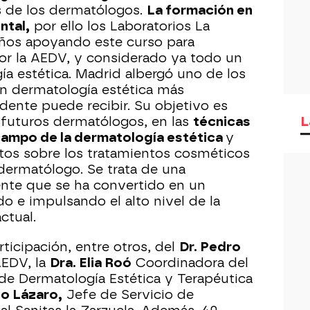
s de los dermatólogos.
La formación en
ntal,
por ello los Laboratorios La
años apoyando este curso para
or la AEDV, y considerado ya todo un
ía estética. Madrid albergó uno de los
n dermatología estética más
dente puede recibir. Su objetivo es
L
, futuros dermatólogos, en las
técnicas
campo de la dermatología estética
y
tos sobre los tratamientos cosméticos
l dermatólogo. Se trata de una
ente que se ha convertido en un
o e impulsando el alto nivel de la
ctual.
rticipación, entre otros, del
Dr. Pedro
AEDV, la
Dra. Elia Roó
Coordinadora del
e Dermatología Estética y Terapéutica
lo Lázaro,
Jefe de Servicio de