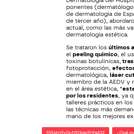
Dermatología del Hospit
ponentes (dermatólogos 
de dermatología de Espa
de tercer año), abordaro
actual, como las más v
dermatología estética.
Se trataron los
últimos 
el
peeling químico
, el u
toxinas botulínicas,
tras
fotoprotección,
efectos
dermatológica,
láser cu
miembro de la AEDV y r
en el área estética, “
est
por los residentes
, ya 
talleres prácticos en lo
las técnicas más demand
mano de los mejores ex
5554b3fc0cf203da151fa832
¿Qué m