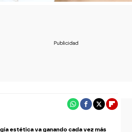
Whatsapp
Facebook
X
Flipboa
gía estética va ganando cada vez más