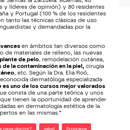
al Sanitas la Zarzuela. Además, 40
y líderes de opinión) y 80 residentes
ña y Portugal (100 % de los residentes
n tanto las técnicas clásicas de uso
anguardistas y demandadas por la
avances
en ámbitos tan diversos como
so de materiales de relleno, las nuevas
plante de pelo
, remodelación cutánea,
 de la contaminación en la piel,
cirugía
táneo
, etc. Según la Dra. Elia Roó,
econocida dermatóloga especializada
e es uno de los cursos mejor valorados
que consta de una parte teórica y unos
s que tienen la oportunidad de aprender
adas en dermatología estética de la
pertos en las mismas.”
e pasa doctor?
salud
Programa