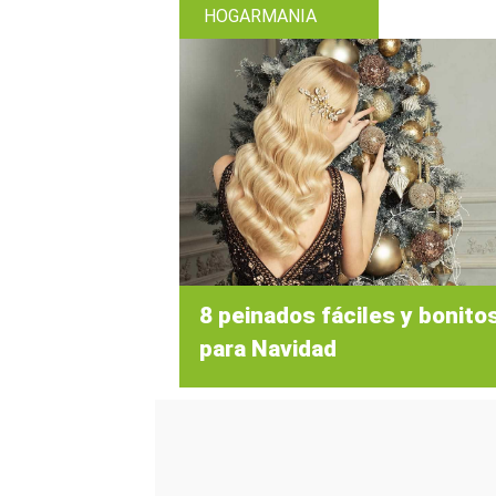
HOGARMANIA
8 peinados fáciles y bonito
para Navidad