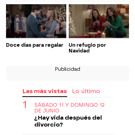
Doce días para regalar
Un refugio por
Navidad
Las más vistas
Lo último
SÁBADO 11 Y DOMINGO 12
DE JUNIO
¿Hay vida después del
divorcio?