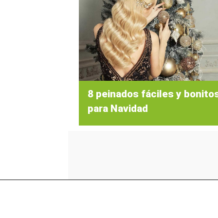
8 peinados fáciles y bonito
para Navidad