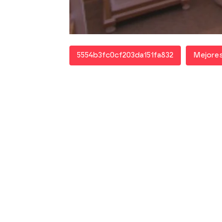
significado con un simp
Ya puedes ver el prog
5554b3fc0cf203da151fa832
Mejore