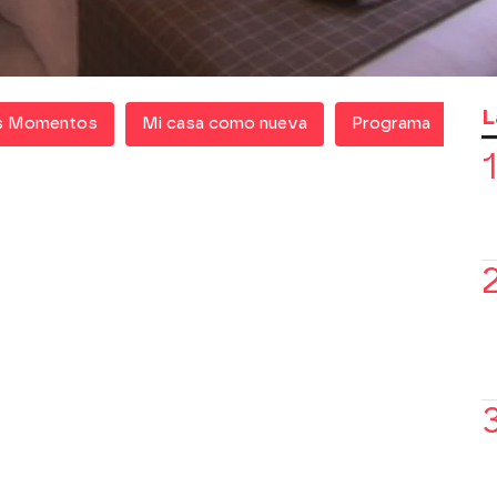
le lavado de cara.
rama completo en
Atresplayer
.
L
s Momentos
Mi casa como nueva
Programa