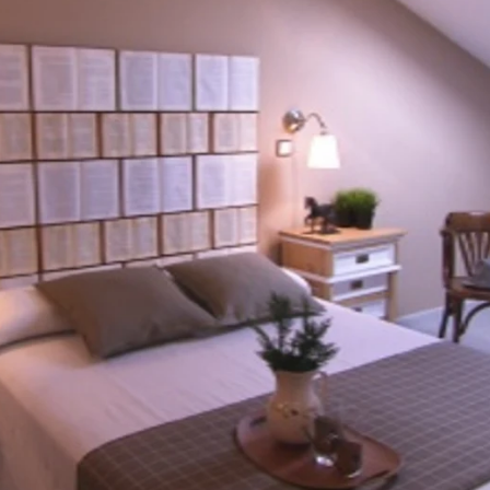
Whatsapp
Facebook
X
Flipboa
l dormitorio principal y el vestidor
ultado, un dormitorio reciclado y un
e troncos y escaleras hacen de percha
bles antiguos adquieren un nuevo