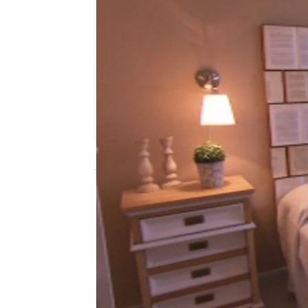
Nova
Madrid
Publicado:
19 de mayo de 2015, 11:04
Además han redecorado e
de Álex y Raquel. El res
vestidor boscoso, dond
para la ropa, y los mue