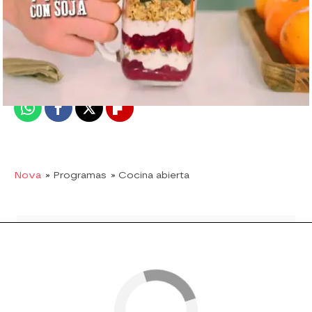
Nova
Madrid
Publicado:
16 de febrero de 2018, 16:47
Whatsapp
Facebook
X
Flipboard
Nova
» Programas
» Cocina abierta