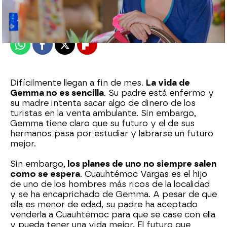
Madrid
Publicado:
09 de noviembre de 2021, 18:33
Whatsapp
Facebook
X
Flipboard
Difícilmente llegan a fin de mes.
La vida de
Gemma no es sencilla
. Su padre está enfermo y
su madre intenta sacar algo de dinero de los
turistas en la venta ambulante. Sin embargo,
Gemma tiene claro que su futuro y el de sus
hermanos pasa por estudiar y labrarse un futuro
mejor.
Sin embargo,
los planes de uno no siempre salen
como se espera
. Cuauhtémoc Vargas es el hijo
de uno de los hombres más ricos de la localidad
y se ha encaprichado de Gemma. A pesar de que
ella es menor de edad, su padre ha aceptado
venderla a Cuauhtémoc para que se case con ella
y pueda tener una vida mejor. El futuro que