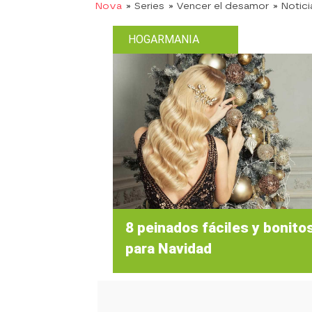
Nova
» Series
» Vencer el desamor
» Notici
HOGARMANIA
8 peinados fáciles y bonito
para Navidad