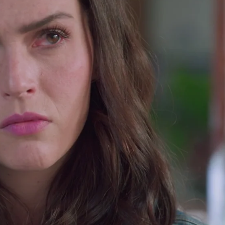
Whatsapp
Facebook
X
Flipboa
ovido por el interés y la venganza
y
 que actuar en su propio beneficio y,
que la madre de su hijo se había
o con su hermano Álvaro, las cosas no
eorar.