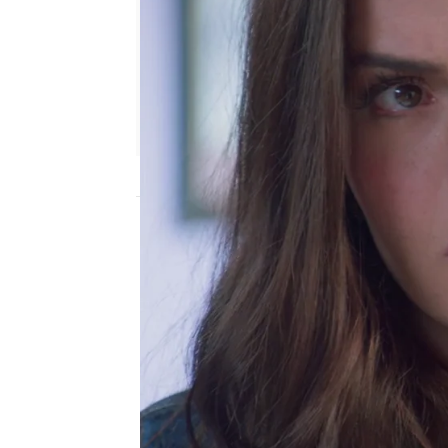
Nova
Madrid
Publicado:
09 de febrero de 2022, 19:04
Eduardo siempre se ha m
no sabe hacer otra cosa
desde que se enteró de 
estado viendo en secret
han hecho más que emp