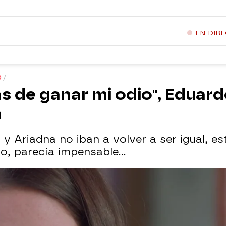
EN DIR
O
s de ganar mi odio", Eduard
a
y Ariadna no iban a volver a ser igual, es
o, parecía impensable...