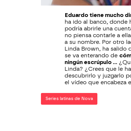
su hijo, pero, ahora, par
Eduardo tiene mucho di
ha ido al banco, donde 
podría abrirle una cuent
no piensa contarle a ell
a su nombre. Por otro l
Linda Brown, ha salido 
se va enterando de
cóm
ningún escrúpulo ...
¿Qui
Linda? ¿Crees que le ha
descubrirlo y juzgarlo p
el vídeo que encabeza es
Series latinas de Nova