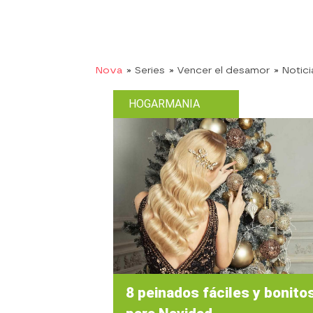
Nova
» Series
» Vencer el desamor
» Notici
HOGARMANIA
8 peinados fáciles y bonito