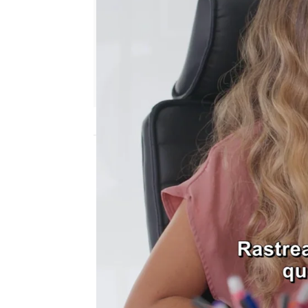
Nova
Madrid
Publicado:
10 de febrero de 2022, 19:05
Eduardo es un hombre q
fama y el lujo y, lejos 
mujeres de su vida,
lo 
beneficio
. Eduardo está
conseguir, sea como se
Ya ha jugado la baza de