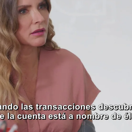
Whatsapp
Facebook
X
Flipboa
ue se mueve por el interés
, el dinero, la
de tener sentimientos sinceros por las
único que busca es actuar en su propio
 decidido a acabar con Ariadna y a
a,
que su relación con Álvaro se acabe
.
 intentar quedarse con la custodia de