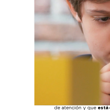
Nova
Madrid
Publicado:
08 de noviembre de 2021, 18:
Ariadna
es la nuera de Bá
Piensan de forma difer
hijo Eduardo merecía a
chaval introvertido co
socialización.
Eduardo siempre ha pens
de atención y que
está