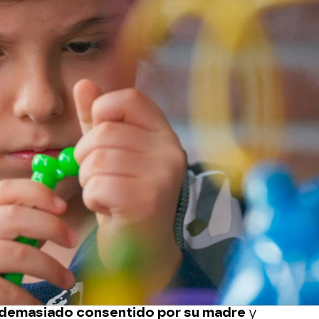
Whatsapp
Facebook
X
Flipboa
28
rbara y no se lleva bien con ella
.
ente y Bárbara siempre pensó que su
lgo más.
El hijo de ambos es Tadeo
, un
n algunos problemas de conducta y de
ado que su hijo solo sufre de déficit
 demasiado consentido por su madre
y