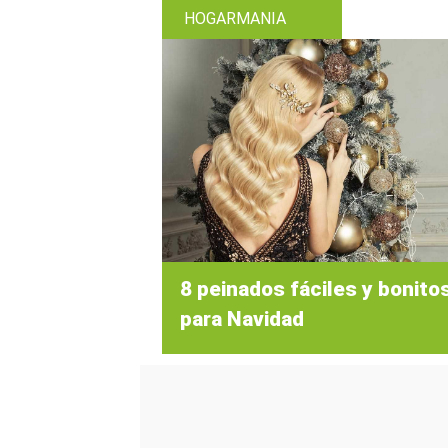
HOGARMANIA
8 peinados fáciles y bonito
para Navidad