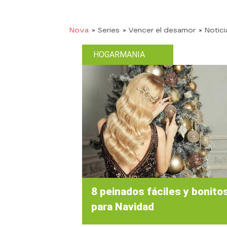
Nova
» Series
» Vencer el desamor
» Notici
HOGARMANIA
8 peinados fáciles y bonito
para Navidad