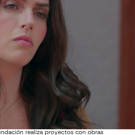
Whatsapp
Facebook
X
Flipboa
 el fondo en unos asuntos muy turbios
 relación con los casos de violaciones
tigando
, por eso, la obsesión de Lino
 va en aumento.
tener una actitud más abierta y se ha
en una fundación para niños
undación realiza proyectos con obras