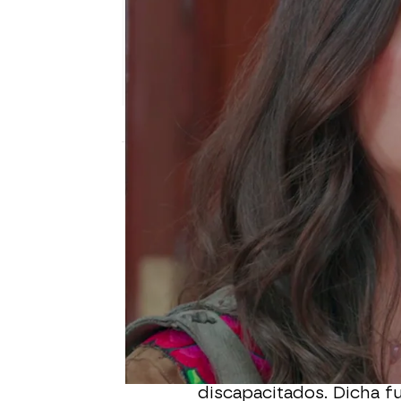
Nova
Madrid
Publicado:
14 de febrero de 2022, 19:04
Lino está metido hasta
y
mantiene algún tipo de
que Ariadna está inves
con la pareja de Álvaro
Bárbara está intentado 
comprometido a ayudar 
discapacitados. Dicha f