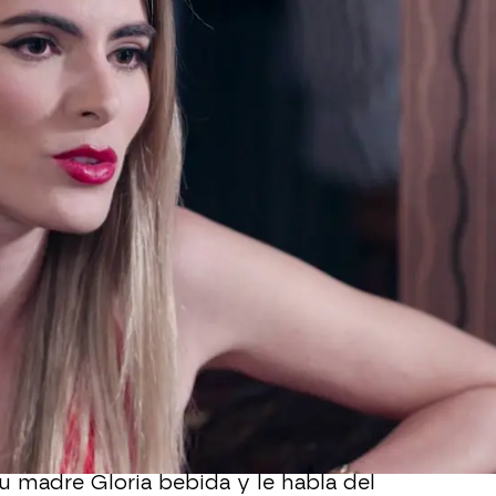
Whatsapp
Facebook
X
Flipboa
u novio
y padre de su futuro hijo,
on otra persona. Además, piensa que
más seria que en otras ocasiones.
ue esa persona está en Velvet y
es
u madre Gloria bebida y le habla del