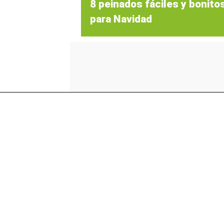
8 peinados fáciles y bonito
para Navidad