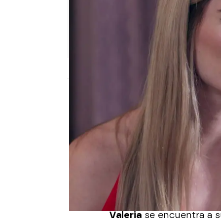
Nova
Publicado:
13 de febrero de 2026, 12:00
Bárbara sospecha que s
Enrique Otegui, están c
esta vez la aventura es 
¿Qué haría si supiera q
Valeria
?
Valeria
se encuentra a s