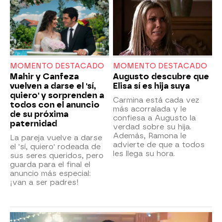
MOMENTO DESTACADO
MOMENTO DESTACADO
Mahir y Canfeza
Augusto descubre que
vuelven a darse el 'sí,
Elisa sí es hija suya
quiero' y sorprenden a
Carmina está cada vez
todos con el anuncio
más acorralada y le
de su próxima
confiesa a Augusto la
paternidad
verdad sobre su hija.
Además, Ramona le
La pareja vuelve a darse
advierte de que a todos
el 'sí, quiero' rodeada de
les llega su hora.
sus seres queridos, pero
guarda para el final el
anuncio más especial:
¡van a ser padres!