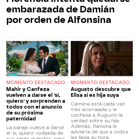
embarazada de Damián
por orden de Alfonsina
MOMENTO DESTACADO
MOMENTO DESTACADO
Mahir y Canfeza
Augusto descubre que
vuelven a darse el 'sí,
Elisa sí es hija suya
quiero' y sorprenden a
Carmina está cada vez
todos con el anuncio
más acorralada y le
de su próxima
confiesa a Augusto la
paternidad
verdad sobre su hija.
Además, Ramona le
La pareja vuelve a darse
advierte de que a todos
el 'sí, quiero' rodeada de
les llega su hora.
sus seres queridos, pero