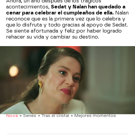
Ahora, un año después de los trágicos
acontecimientos,
Sedat y Nalan han quedado a
cenar para celebrar el cumpleaños de ella.
Nalan
reconoce que es la primera vez que lo celebra y
que lo disfruta y todo gracias al apoyo de Sedat.
Se siente afortunada y feliz por haber logrado
rehacer su vida y cambiar su destino.
Por su parte, Sedat tiene alguna otra idea en la
cabeza.
Está convencido que es el momento
ideal para recuperar su matrimonio con Nalan
.
La cena de cumpleaños, que celebran en el
mismo restaurante donde se produjo la pedido
de mano, es el escenario ideal que Sedat ha
elegido para dar el paso y pedirle a Nalan si
quiere intentar volver a tener una vida junto a él.
Nova
» Series
» Tras el cristal
» Mejores momentos