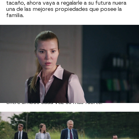
tacaño, ahora vaya a regalarle a su futura nuera
una de las mejores propiedades que posee la
familia.
Selen acude a ver a su hermano Muzo
para
conocer más las intenciones de su padre y el por
qué va a regalarle a una desconocida semejante
terreno. Muzzafer no tiene la respuesta, pero le
hace una pregunta a su hermana que la hace
reflexionar.
En cualquiera de los casos, la intención de Rifat
no es tanto regalarle un terreno a su futura nuera,
sino que pretende compartirlo con ell
a. Rifat ha
visto algo interesante en Nalan
y la química
entre ambos cada vez es más fuerte.
Nova
» Series
» Tras el cristal
» Mejores momentos