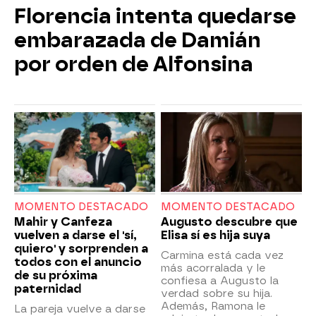
Florencia intenta quedarse
embarazada de Damián
por orden de Alfonsina
MOMENTO DESTACADO
MOMENTO DESTACADO
Mahir y Canfeza
Augusto descubre que
vuelven a darse el 'sí,
Elisa sí es hija suya
quiero' y sorprenden a
Carmina está cada vez
todos con el anuncio
más acorralada y le
de su próxima
confiesa a Augusto la
paternidad
verdad sobre su hija.
Además, Ramona le
La pareja vuelve a darse