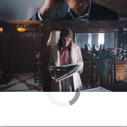
decepcionada
con todo lo ocurrido es Nalan,
que se había hecho ciertas ilusiones con el
compromiso.
Nova
» Series
» Tras el cristal
» Mejores momentos