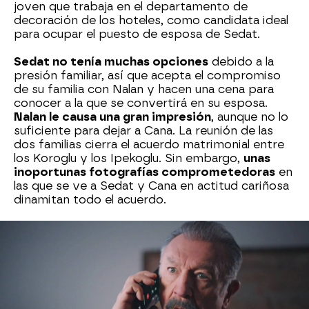
joven que trabaja en el departamento de
decoración de los hoteles, como candidata ideal
para ocupar el puesto de esposa de Sedat.
Sedat no tenía muchas opciones
debido a la
presión familiar, así que acepta el compromiso
de su familia con Nalan y hacen una cena para
conocer a la que se convertirá en su esposa.
Nalan le causa una gran impresión
, aunque no lo
suficiente para dejar a Cana. La reunión de las
dos familias cierra el acuerdo matrimonial entre
los Koroglu y los Ipekoglu. Sin embargo,
unas
inoportunas fotografías comprometedoras
en
las que se ve a Sedat y Cana en actitud cariñosa
dinamitan todo el acuerdo.
Los Koroglu están indignados con su hijo por su
comportamiento y los Ipekoglu, con la obsesiva
Feride al frente, deciden que no pueden
humillarlos de esta manera y pretenden romper
el acuerdo de matrimonio. Al final,
la más