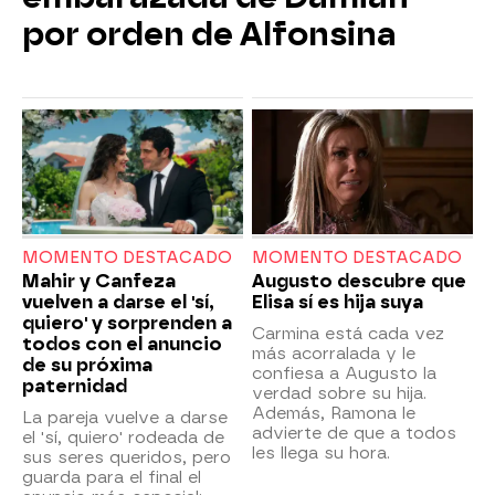
por orden de Alfonsina
MOMENTO DESTACADO
MOMENTO DESTACADO
Mahir y Canfeza
Augusto descubre que
vuelven a darse el 'sí,
Elisa sí es hija suya
quiero' y sorprenden a
Carmina está cada vez
todos con el anuncio
más acorralada y le
de su próxima
confiesa a Augusto la
paternidad
verdad sobre su hija.
Además, Ramona le
La pareja vuelve a darse
advierte de que a todos
el 'sí, quiero' rodeada de
les llega su hora.
sus seres queridos, pero
guarda para el final el