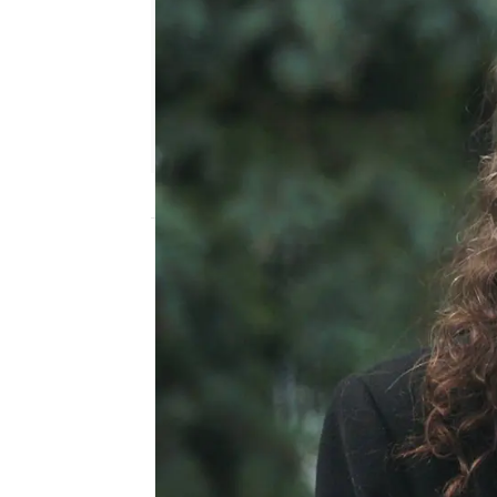
Nova
Publicado:
19 de febrero de 2025, 23:30
Hayrin y Nalan están ce
donde trabaja el antiguo
que su mujer ha regres
problemas económicos, 
ve junto a sus hijas ent
cenando con Nalan. La 