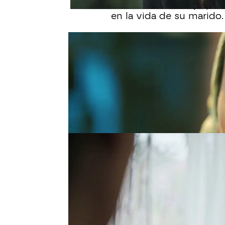
así se llama su mujer, 
en la vida de su marido.
Antes de que Nalan desc
mujer y las niñas, el ca
las lleva al interior de 
que sucede. En el pasill
Hafise que escuchan a la
deja algo confundidas; 
casado, pero la niña ha 
A la mañana siguiente,
B
Hayrin está o no casad
decirle nada a Nalan a l
asunto. Bilur aprovecha
Se queda se piedra cu
sabía que Hayrin está 