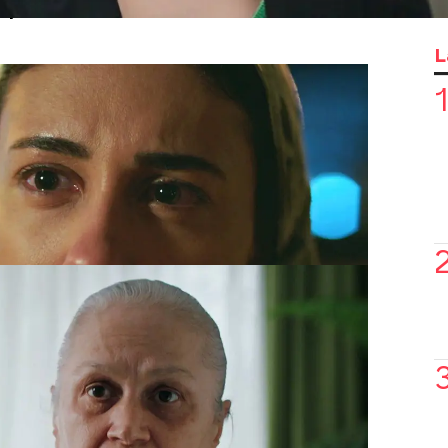
tampoco conocía la existencia de Nalan
L
ubra la verdadera identidad de la
marero del restaurante interviene y se
la cocina sin que Nalan se entere de lo
o de la cocina se encuentran Bilur y
s niñas llamar padre a Hayrin. Esto las
no sospechan que Hayrin pudiera estar
sido muy explícita.
ilur se compromete a investigar si
o
. De momento, han decidido no
a espera de conocer la verdad del
 para contarle a Muzo sus sospechas.
ando descubre que
el hermano de Sedat
casado
y no le habían dicho nada.