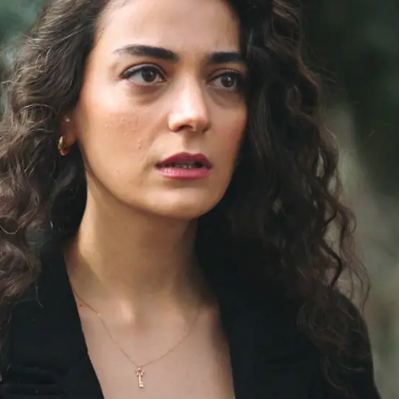
Whatsapp
Facebook
X
Flipboa
nando unos kebabs en el restaurante
 chófer de los Koroglu. Hayrin ya sabe
ado del pueblo debido a unos
pero su sorpresa es grande cuando la
rando en el restaurante donde está
sorpresa es mutua porque
Turcan, que