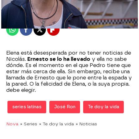
Madrid
Publicado:
09 de diciembre de 2020, 20:01
Whatsapp
Facebook
X
Flipboard
Elena está desesperada por no tener noticias de
Nicolás.
Ernesto se lo ha llevado
y ella no sabe
dónde. Es el momento en el que Pedro tiene que
estar más cerca de ella. Sin embargo, recibe una
llamada de Ernesto que le pone entre la espada y
la pared. O la felicidad de Elena, o la suya propia.
debe elegir.
series latinas
José Ron
Te doy la vida
Nova
» Series
» Te doy la vida
» Noticias