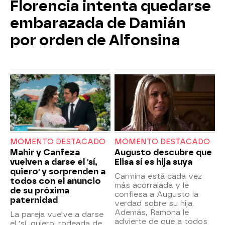
Florencia intenta quedarse
embarazada de Damián
por orden de Alfonsina
MOMENTO DESTACADO
MOMENTO DESTACADO
Mahir y Canfeza
Augusto descubre que
vuelven a darse el 'sí,
Elisa sí es hija suya
quiero' y sorprenden a
Carmina está cada vez
todos con el anuncio
más acorralada y le
de su próxima
confiesa a Augusto la
paternidad
verdad sobre su hija.
Además, Ramona le
La pareja vuelve a darse
advierte de que a todos
el 'sí, quiero' rodeada de