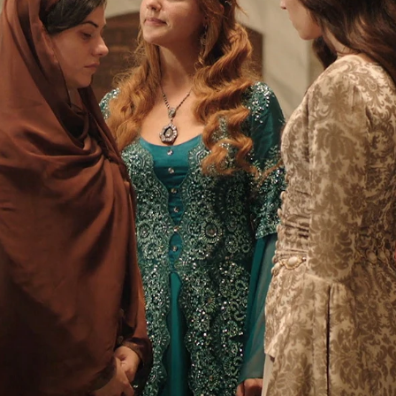
Whatsapp
Facebook
X
Flipboa
:44
shecho definitivamente de Nigar Kalfa,
 la que su marido tuvo un hijo.
Aunque
aber terminado con su vida, Mahidevran
 que nunca más volviera. Athysa creía
a para siempre.