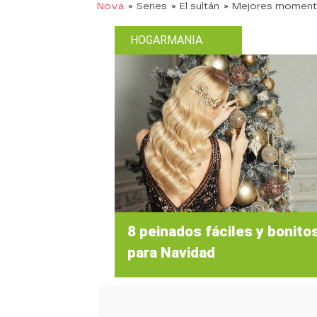
Nova
» Series
» El sultán
» Mejores momen
HOGARMANIA
8 peinados fáciles y bonito
para Navidad