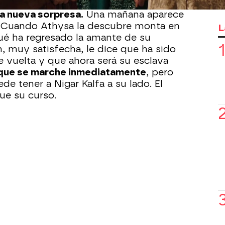
sin cuartel que mantiene con Hürren
na nueva sorpresa.
Una mañana aparece
n. Cuando Athysa la descubre monta en
L
ué ha regresado la amante de su
n, muy satisfecha, le dice que ha sido
de vuelta y que ahora será su esclava
que se marche inmediatamente
, pero
de tener a Nigar Kalfa a su lado. El
ue su curso.