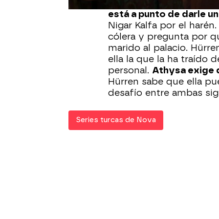
Sin embargo,
la guerra 
está a punto de darle u
Nigar Kalfa por el haré
cólera y pregunta por q
marido al palacio. Hürre
ella la que la ha traído 
personal.
Athysa exige 
Hürren sabe que ella pue
desafío entre ambas sig
Series turcas de Nova