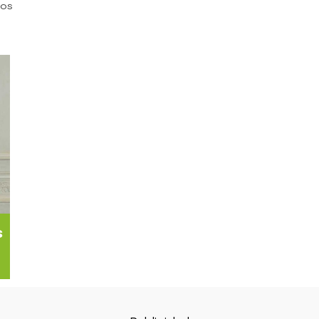
tos
s