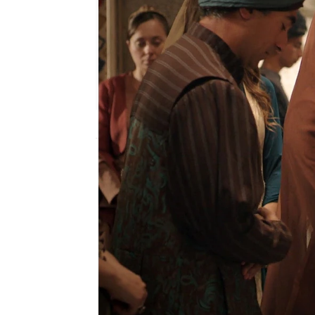
Nova
Madrid
Publicado:
29 de noviembre de 2022, 22
Athysa creía haberse de
la amante de Ibrahim con
la idea de Athysa era h
la exilió del harén para
haberla perdido de vist