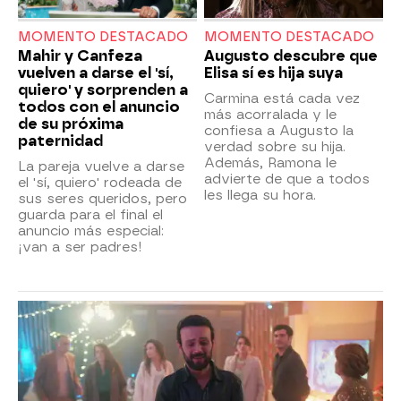
MOMENTO DESTACADO
MOMENTO DESTACADO
Mahir y Canfeza
Augusto descubre que
vuelven a darse el 'sí,
Elisa sí es hija suya
quiero' y sorprenden a
Carmina está cada vez
todos con el anuncio
más acorralada y le
de su próxima
confiesa a Augusto la
paternidad
verdad sobre su hija.
Además, Ramona le
La pareja vuelve a darse
advierte de que a todos
el 'sí, quiero' rodeada de
les llega su hora.
sus seres queridos, pero
guarda para el final el
anuncio más especial:
¡van a ser padres!