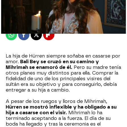
Nova
Publicado:
20 de febrero de 2023, 22:49
Whatsapp
Facebook
X
Flipboard
La hija de Hürren siempre soñaba en casarse por
amor.
Bali Bey se cruzó en su camino y
Mihrimah se enamoró de él.
Pero su madre tenía
otros planes muy distintos para ella. Comprar la
fidelidad de uno de los principales visires del
sultán era su objetivo y para conseguirlo, debía
entregar a su hija a cambio.
A pesar de los ruegos y lloros de Mihrimah,
Hürren se mostró inflexible y ha obligado a su
hija a casarse con el visir.
Mihrimah lo ha
terminado aceptando a la fuerza. El día de su
boda ha llegado y tras la ceremonia es el