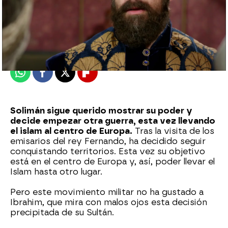
Nova
Madrid
Publicado:
07 de septiembre de 2022, 23:04
Whatsapp
Facebook
X
Flipboard
Solimán sigue querido mostrar su poder y
decide empezar otra guerra, esta vez llevando
el islam al centro de Europa.
Tras la visita de los
emisarios del rey Fernando, ha decidido seguir
conquistando territorios. Esta vez su objetivo
está en el centro de Europa y, así, poder llevar el
Islam hasta otro lugar.
Pero este movimiento militar no ha gustado a
Ibrahim, que mira con malos ojos esta decisión
precipitada de su Sultán.