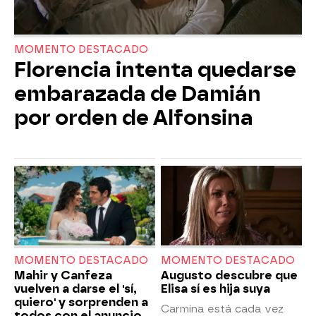
MOMENTO DESTACADO
Florencia intenta quedarse
embarazada de Damián
por orden de Alfonsina
MOMENTO DESTACADO
MOMENTO DESTACADO
Mahir y Canfeza
Augusto descubre que
vuelven a darse el 'sí,
Elisa sí es hija suya
quiero' y sorprenden a
Carmina está cada vez
todos con el anuncio