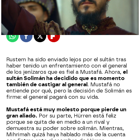
Nova
Publicado:
29 de marzo de 2023, 23:03
Whatsapp
Facebook
X
Flipboard
Rustem ha sido enviado lejos por el sultán tras
haber tenido un enfrentamiento con el general
de los jenízaros que es fiel a Mustafá. Ahora,
el
sultán Solimán ha decidido que es momento
también de castigar al general
. Mustafá no
entiende por qué, pero la decisión de Solimán es
firme: el general pagará con su vida.
Mustafá está muy molesto porque pierde un
gran aliado.
Por su parte, Hürren está feliz
porque se quita de en medio a un rival y
demuestra su poder sobre solimán. Mientras,
Mihrimah quizá haya hablado más de la cuenta