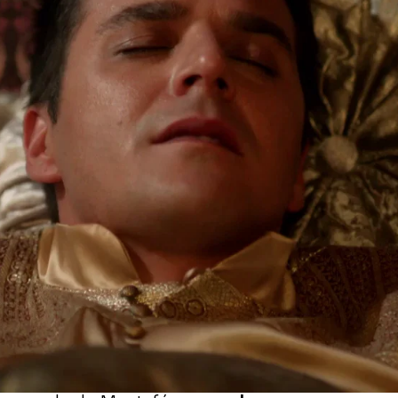
Whatsapp
Facebook
X
Flipboa
asan por deshacerse de Mustafá,
el
 el primogénito de Mahidevran
. Ella
 el descendiente de Solimán
ocupar su puesto uno de sus hijos.
, la concubina de la que Mustafá se
ar a cabo sus planes.