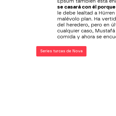
Epsum también está en
se casará con él porqu
le debe lealtad a Hürren
malévolo plan. Ha verti
del heredero, pero en ú
cualquier caso, Mustaf
comida y ahora se encu
Series turcas de Nova