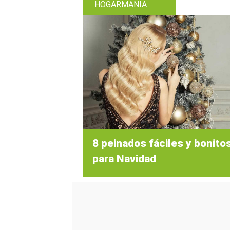
HOGARMANIA
8 peinados fáciles y bonito
para Navidad