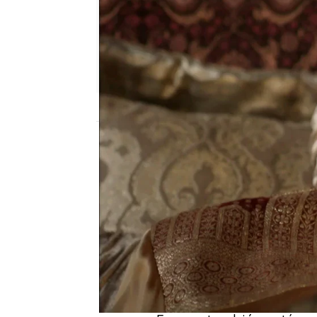
Nova
Madrid
Publicado:
19 de octubre de 2022, 22:45
Los planes de Hürren p
heredero del imperio y
quiere a toda costa que
desaparezca, así podrá 
Hürren se vale de Epsum
ha enamorado, para llev