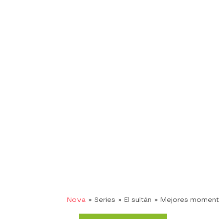
Nova
» Series
» El sultán
» Mejores momen