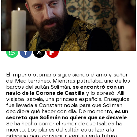
Nova
Madrid
Publicado:
17 de agosto de 2022, 22:49
Whatsapp
Facebook
X
Flipboard
El imperio otomano sigue siendo el amo y señor
del Mediterráneo. Mientras patrullaba, uno de los
barcos del sultán Solimán,
se encontró con un
navío de la Corona de Castilla
y lo apresó. Allí
viajaba Isabela, una princesa española. Enseguida
fue llevada a Constantinopla para que Solimán
decidiera qué hacer con ella. De momento,
es un
secreto que Solimán no quiere que se desvele
.
Se ha hecho correr el rumor de que Isabela ha
muerto. Los planes del sultán es utilizar a la
princesa para conseguir ventaja en la futura