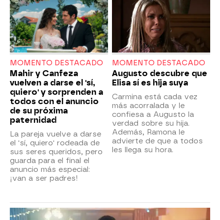
MOMENTO DESTACADO
MOMENTO DESTACADO
Mahir y Canfeza
Augusto descubre que
vuelven a darse el 'sí,
Elisa sí es hija suya
quiero' y sorprenden a
Carmina está cada vez
todos con el anuncio
más acorralada y le
de su próxima
confiesa a Augusto la
paternidad
verdad sobre su hija.
Además, Ramona le
La pareja vuelve a darse
advierte de que a todos
el 'sí, quiero' rodeada de
les llega su hora.
sus seres queridos, pero
guarda para el final el
anuncio más especial:
¡van a ser padres!