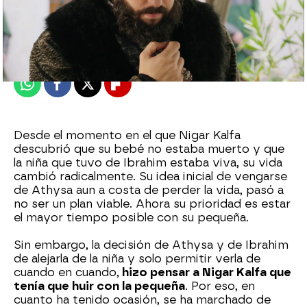
Nova
Publicado:
26 de diciembre de 2022, 22:49
Whatsapp
Facebook
X
Flipboard
Desde el momento en el que Nigar Kalfa
descubrió que su bebé no estaba muerto y que
la niña que tuvo de Ibrahim estaba viva, su vida
cambió radicalmente. Su idea inicial de vengarse
de Athysa aun a costa de perder la vida, pasó a
no ser un plan viable. Ahora su prioridad es estar
el mayor tiempo posible con su pequeña.
Sin embargo, la decisión de Athysa y de Ibrahim
de alejarla de la niña y solo permitir verla de
cuando en cuando,
hizo pensar a Nigar Kalfa que
tenía que huir con la pequeña
. Por eso, en
cuanto ha tenido ocasión, se ha marchado de