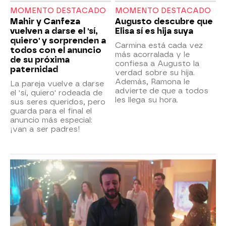
MOMENTO DESTACADO
MOMENTO DESTACADO
Mahir y Canfeza
Augusto descubre que
vuelven a darse el 'sí,
Elisa sí es hija suya
quiero' y sorprenden a
Carmina está cada vez
todos con el anuncio
más acorralada y le
de su próxima
confiesa a Augusto la
paternidad
verdad sobre su hija.
Además, Ramona le
La pareja vuelve a darse
advierte de que a todos
el 'sí, quiero' rodeada de
les llega su hora.
sus seres queridos, pero
guarda para el final el
anuncio más especial:
¡van a ser padres!