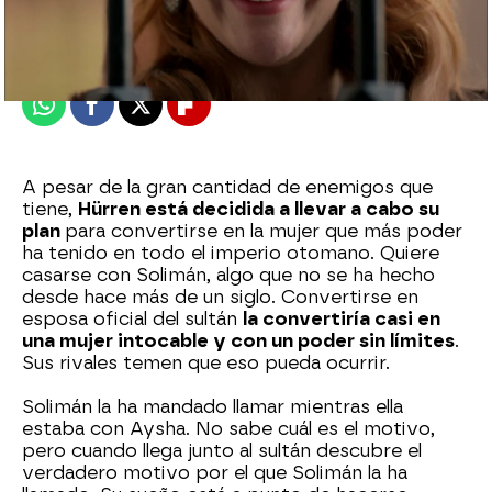
Madrid
Publicado:
19 de septiembre de 2022, 22:49
Whatsapp
Facebook
X
Flipboard
A pesar de la gran cantidad de enemigos que
tiene,
Hürren está decidida a llevar a cabo su
plan
para convertirse en la mujer que más poder
ha tenido en todo el imperio otomano. Quiere
casarse con Solimán, algo que no se ha hecho
desde hace más de un siglo. Convertirse en
esposa oficial del sultán
la convertiría casi en
una mujer intocable y con un poder sin límites
.
Sus rivales temen que eso pueda ocurrir.
Solimán la ha mandado llamar mientras ella
estaba con Aysha. No sabe cuál es el motivo,
pero cuando llega junto al sultán descubre el
verdadero motivo por el que Solimán la ha