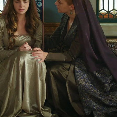
Whatsapp
Facebook
X
Flipboa
 un tiempo al palacio desde su exilio
podía vivir en otro lugar. Nadie le dio
o y sólo o conocían algunos en el
y Athysa.
Ahora todo el mundo ha
o sus verdaderos motivos.