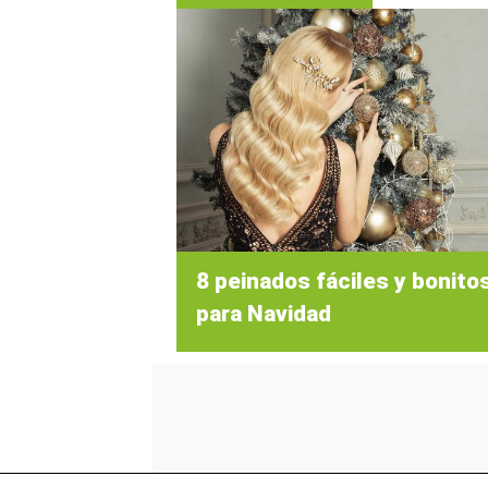
8 peinados fáciles y bonito
para Navidad