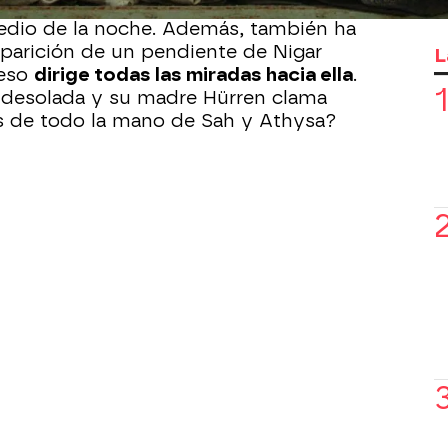
 Mihrimah y nieto del sultán Solimán ha
dio de la noche. Además, también ha
parición de un pendiente de Nigar
L
ceso
dirige todas las miradas hacia ella
.
 desolada y su madre Hürren clama
ás de todo la mano de Sah y Athysa?