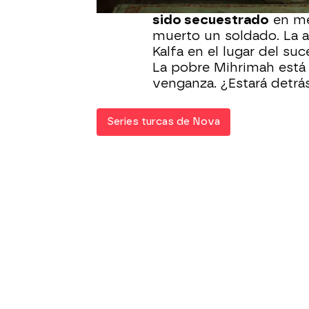
El hijo recién nacido de
sido secuestrado
en me
muerto un soldado. La a
Kalfa en el lugar del su
La pobre Mihrimah está
venganza. ¿Estará detr
Series turcas de Nova