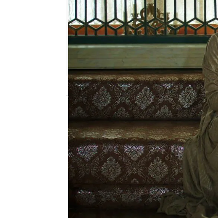
Nova
Publicado:
22 de febrero de 2023, 23:04
Nigar Kalfa regresó hace
porque aseguraba que no 
importancia a su regres
palacio, entre ellos
Sah 
descubierto con asombr