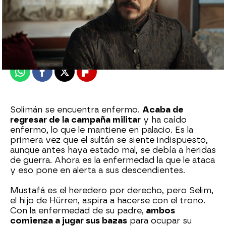
Nova
Publicado:
01 de mayo de 2023, 23:03
Whatsapp
Facebook
X
Flipboard
Solimán se encuentra enfermo.
Acaba de
regresar de la campaña militar
y ha caído
enfermo, lo que le mantiene en palacio. Es la
primera vez que el sultán se siente indispuesto,
aunque antes haya estado mal, se debía a heridas
de guerra. Ahora es la enfermedad la que le ataca
y eso pone en alerta a sus descendientes.
Mustafá es el heredero por derecho, pero Selim,
el hijo de Hürren, aspira a hacerse con el trono.
Con la enfermedad de su padre,
ambos
comienza a jugar sus bazas
para ocupar su