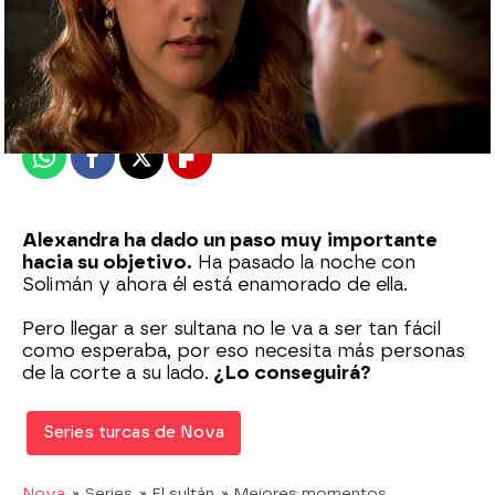
Nova
Madrid
Publicado:
17 de junio de 2022, 22:04
Whatsapp
Facebook
X
Flipboard
Alexandra ha dado un paso muy importante
hacia su objetivo.
Ha pasado la noche con
Solimán y ahora él está enamorado de ella.
Pero llegar a ser sultana no le va a ser tan fácil
como esperaba, por eso necesita más personas
de la corte a su lado.
¿Lo conseguirá?
Series turcas de Nova
Nova
» Series
» El sultán
» Mejores momentos