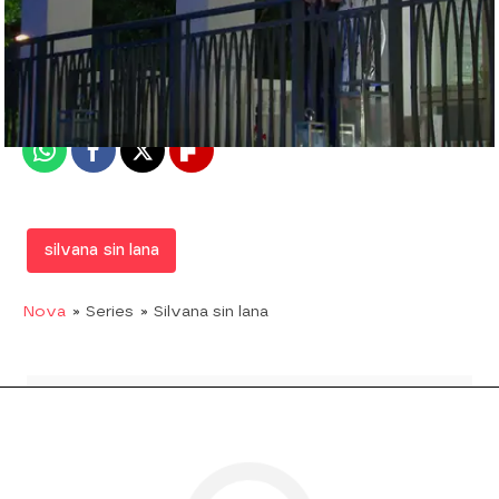
Nova
Madrid
Publicado:
07 de febrero de 2018, 17:14
Whatsapp
Facebook
X
Flipboard
silvana sin lana
Nova
» Series
» Silvana sin lana