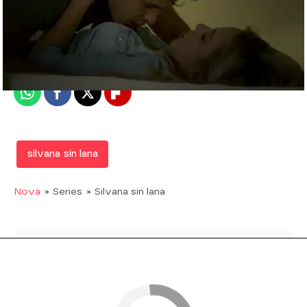
Nova
Madrid
Publicado:
16 de febrero de 2018, 16:48
Whatsapp
Facebook
X
Flipboard
silvana sin lana
Nova
» Series
» Silvana sin lana