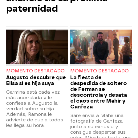
paternidad
MOMENTO DESTACADO
MOMENTO DESTACADO
Augusto descubre que
La fiesta de
Elisa sí es hija suya
despedida de soltero
de Ferman se
Carmina está cada vez
descontrola y desata
más acorralada y le
el caos entre Mahir y
confiesa a Augusto la
Canfeza
verdad sobre su hija.
Además, Ramona le
Sare envía a Mahir una
advierte de que a todos
fotografía de Canfeza
les llega su hora.
junto a su exnovio y
consigue despertar sus
celos. Mientras tanto, una