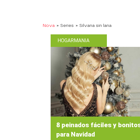
Nova
» Series
» Silvana sin lana
HOGARMANIA
8 peinados fáciles y bonito
para Navidad