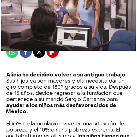
Nova
Publicado:
06 de agosto de 2024, 21:04
Whatsapp
Facebook
X
Flipboard
Alicia ha decidido volver a su antiguo trabajo
.
Sus hijos ya son mayores y ella necesita dar un
giro completo de 180º grados a su vida. Después
de 15 años, decide regresar a la fundación que
pertenece a su marido Sergio Carranza para
ayudar a los niños más desfavorecidos de
México.
El 45% de la población vive en una situación de
pobreza y el 10% en una pobreza extrema. El
analfabetismo es altísimo y
los niños tienen que