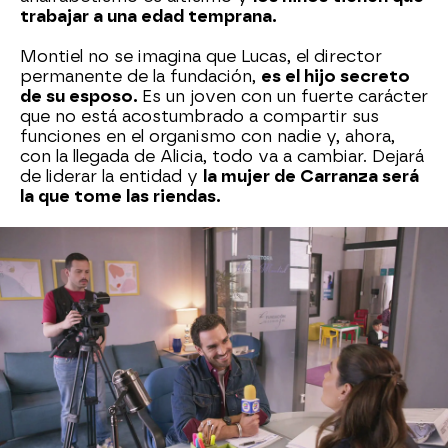
trabajar a una edad temprana.
Montiel no se imagina que Lucas, el director
permanente de la fundación,
es el hijo secreto
de su esposo.
Es un joven con un fuerte carácter
que no está acostumbrado a compartir sus
funciones en el organismo con nadie y, ahora,
con la llegada de Alicia, todo va a cambiar. Dejará
de liderar la entidad y
la mujer de Carranza será
la que tome las riendas.
Casualmente,
Martín se persona allí con la
intención de hacer un reportaje sobre dicha
fundación
y entrevista a Alicia, pese a la
oposición de Lucas. La hija de doña Eva confiesa
al periodista que está muy emocionada con la
idea de volver a trabajar allí. Martín le revela
cuando están a solas que la extrañaba y que su
máximo deseo era volver a verla. El destino
parece que les ha vuelto a unir.