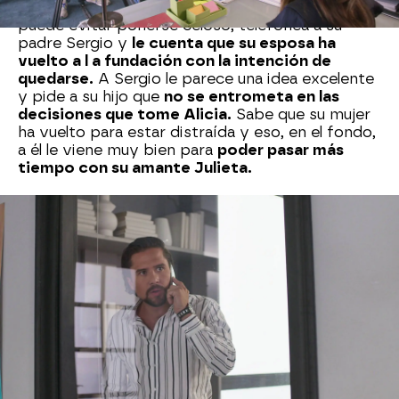
Durante la entrevista a Alicia, Lucas, que no
puede evitar ponerse celoso, telefonea a su
padre Sergio y
le cuenta que su esposa ha
vuelto a l a fundación con la intención de
quedarse.
A Sergio le parece una idea excelente
y pide a su hijo que
no se entrometa en las
decisiones que tome Alicia.
Sabe que su mujer
ha vuelto para estar distraída y eso, en el fondo,
a él le viene muy bien para
poder pasar más
tiempo con su amante Julieta.
Nova
» Series
» Si nos dejan
» Mejores momentos