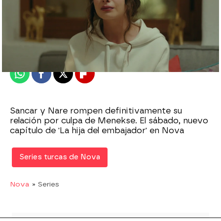
Nova
Madrid
Publicado:
31 de agosto de 2022, 14:42
Whatsapp
Facebook
X
Flipboard
Sancar y Nare rompen definitivamente su
relación por culpa de Menekse. El sábado, nuevo
capítulo de 'La hija del embajador' en Nova
Series turcas de Nova
Nova
» Series