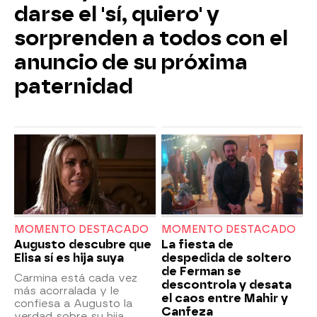
darse el 'sí, quiero' y
sorprenden a todos con el
anuncio de su próxima
paternidad
MOMENTO DESTACADO
MOMENTO DESTACADO
Augusto descubre que
La fiesta de
Elisa sí es hija suya
despedida de soltero
de Ferman se
Carmina está cada vez
descontrola y desata
más acorralada y le
el caos entre Mahir y
confiesa a Augusto la
Canfeza
verdad sobre su hija.