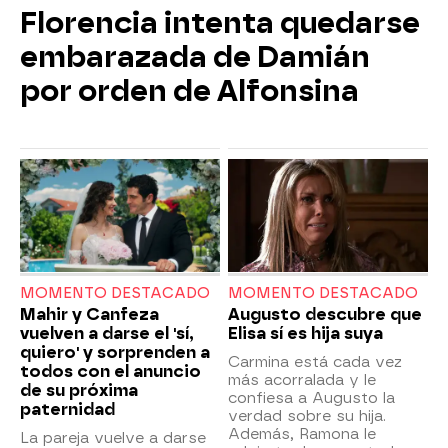
Florencia intenta quedarse
embarazada de Damián
por orden de Alfonsina
MOMENTO DESTACADO
MOMENTO DESTACADO
Mahir y Canfeza
Augusto descubre que
vuelven a darse el 'sí,
Elisa sí es hija suya
quiero' y sorprenden a
Carmina está cada vez
todos con el anuncio
más acorralada y le
de su próxima
confiesa a Augusto la
paternidad
verdad sobre su hija.
Además, Ramona le
La pareja vuelve a darse