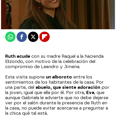
Nova
Publicado:
31 de octubre de 2025, 10:52
Whatsapp
Facebook
X
Flipboard
Ruth acude
con su madre Raquel a la hacienda
Elizondo, con motivo de la celebración del
compromiso de Leandro y Jimena.
Esta visita supone
un alboroto
entre los
sentimientos de los habitantes de la casa. Por
una parte, del
abuelo, que siente adoración
por
la joven, igual que ella por él. Por otra,
Eva
, que
aunque Gabriela le advierte que no debe dejarse
ver por el salón durante la presencia de Ruth en
la casa, no puede evitar acercarse a preguntar a
la chica qué tal está.