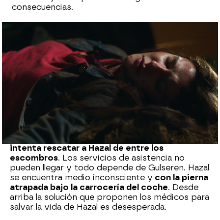
consecuencias.
Nova
Madrid
Publicado:
23 de septiembre de 2021, 22:49
Whatsapp
Facebook
X
Flipboard
Gulseren ha salido despedida fuera del coche en
el accidente que ha sufrido junto a su hija.
Ahora
intenta rescatar a Hazal de entre los
escombros
. Los servicios de asistencia no
pueden llegar y todo depende de Gulseren. Hazal
se encuentra medio inconsciente y
con la pierna
atrapada bajo la carrocería del coche
. Desde
arriba la solución que proponen los médicos para
salvar la vida de Hazal es desesperada.