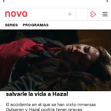
SERIES
PROGRAMAS
Nova
» Series
» Paramparça. Vidas cruzadas
» Noticias
MOMENTO DESTACADO | 23 DE SEPTIEMBRE
Una solución desesperada para
salvarle la vida a Hazal
El accidente en el que se han visto inmersas
Gulseren y Hazal podría tener graves