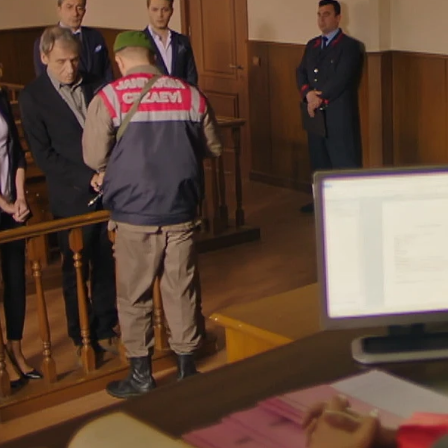
Whatsapp
Facebook
X
Flipboa
to en el que su boda se convirtió en
a se presentó de improviso y disparó a
 ahora se debate en el hospital entre la
e presentarse ante el juez.
Dilara y