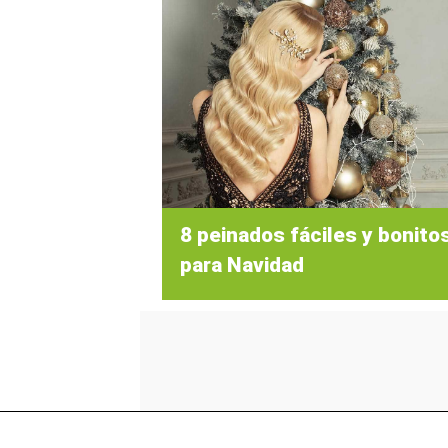
8 peinados fáciles y bonito
para Navidad