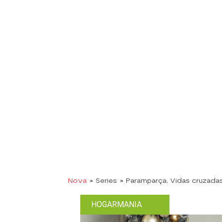
Nova
» Series
» Paramparça. Vidas cruzada
HOGARMANIA