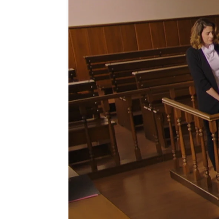
Nova
Madrid
Publicado:
24 de junio de 2022, 08:27
Hazal recuerda el momen
pesadilla.
Su madre Dilar
quemarropa a Damir
que
vida y la muerte.
Ha llegado el momento d