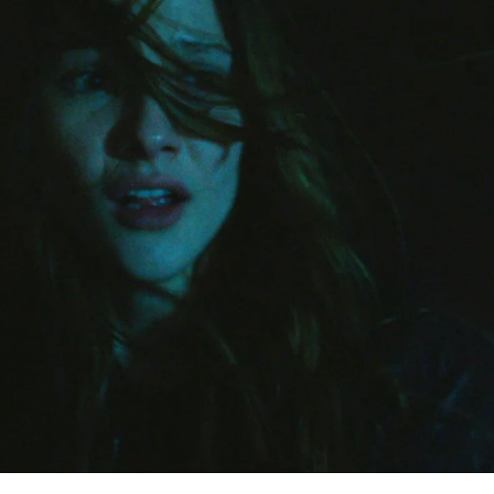
Whatsapp
Facebook
X
Flipboa
:49
 única representante de su club de
cada para los campeonatos nacionales.
der la gran celebración
que su familia
sí una.
Hazal tiene unos celos que la
o puede soportar ver a su hermanastra
re un cruel plan para intentar vengarse