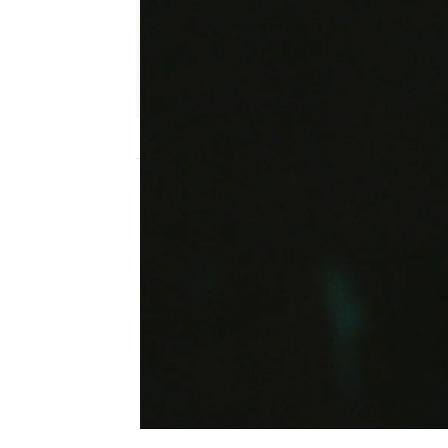
Nova
Madrid
Publicado:
10 de septiembre de 2021, 22
Cansu ha logrado ser la
equitación en ser convo
Nadie se ha querido per
la ha preparado. Bueno 
corroen por dentro
y n
feliz. Así que se le ocur
del éxito de Cansu.