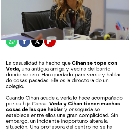
Nova
Madrid
Publicado:
08 de junio de 2022, 22:49
Whatsapp
Facebook
X
Flipboard
La casualidad ha hecho que
Cihan se tope con
Veda,
una antigua amiga y vecina del barrio
donde se crio. Han quedado para verse y hablar
de cosas pasadas. Ella es la directora de un
colegio.
Cuando Cihan acude a verla lo hace acompañado
por su hija Cansu.
Veda y Cihan tienen muchas
cosas de las que hablar
y enseguida se
establece entre ellos una gran complicidad. Sin
embargo, un incidente inoportuno altera la
situación. Una profesora del centro no se ha