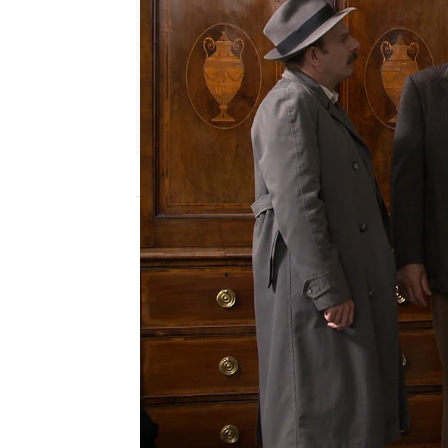
Nova
Publicado:
14 de enero de 2023, 22:04
Alexander es uno de los
baile local y un candida
señorita Mccarthy y el 
del espectáculo
cuando 
joven bailarina ha apare
Alexander asegura cono