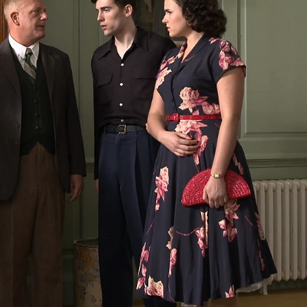
Whatsapp
Facebook
X
Flipboa
 mejores alumnos de la escuela de
to a ganar la competición anual.
La
padre Brown han acudido a disfrutar
un suceso lo interrumpe todo. Una
cido asesinada en su habitación y
cer quién la ha matado.