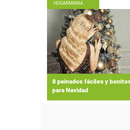
HOGARMANIA
8 peinados fáciles y bonito
para Navidad