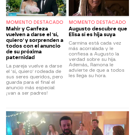
MOMENTO DESTACADO
MOMENTO DESTACADO
Mahir y Canfeza
Augusto descubre que
vuelven a darse el 'sí,
Elisa sí es hija suya
quiero' y sorprenden a
Carmina está cada vez
todos con el anuncio
más acorralada y le
de su próxima
confiesa a Augusto la
paternidad
verdad sobre su hija.
Además, Ramona le
La pareja vuelve a darse
advierte de que a todos
el 'sí, quiero' rodeada de
les llega su hora.
sus seres queridos, pero
guarda para el final el
anuncio más especial:
¡van a ser padres!