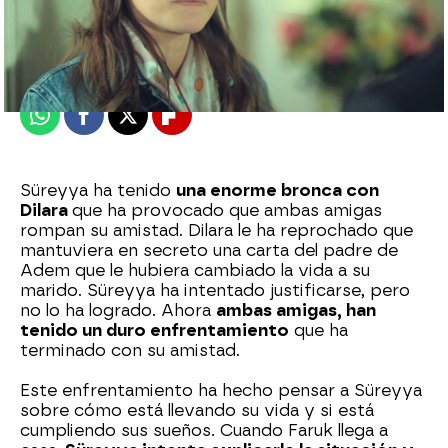
Nova
Publicado:
26 de septiembre de 2023, 23:03
Whatsapp
Facebook
X
Flipboard
Süreyya ha tenido
una enorme bronca con
Dilara
que ha provocado que ambas amigas
rompan su amistad. Dilara le ha reprochado que
mantuviera en secreto una carta del padre de
Adem que le hubiera cambiado la vida a su
marido. Süreyya ha intentado justificarse, pero
no lo ha logrado. Ahora
ambas amigas, han
tenido un duro enfrentamiento
que ha
terminado con su amistad.
Este enfrentamiento ha hecho pensar a Süreyya
sobre cómo está llevando su vida y si está
cumpliendo sus sueños. Cuando Faruk llega a