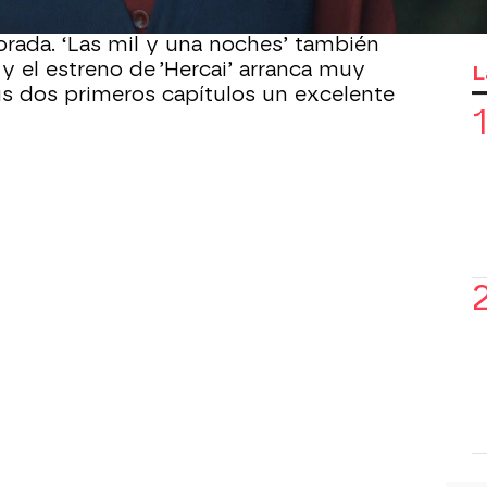
%), que lidera en la TDT y es la serie
rada. ‘Las mil y una noches’ también
) y el estreno de ’Hercai’ arranca muy
L
s dos primeros capítulos un excelente