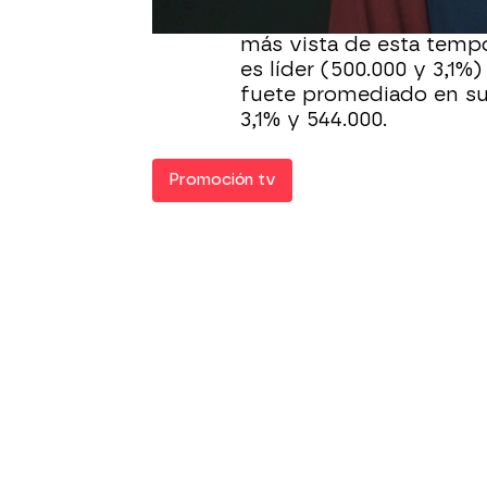
que ‘Madre’ (555.000 y 4
más vista de esta tempo
es líder (500.000 y 3,1%
fuete promediado en su
3,1% y 544.000.
Promoción tv