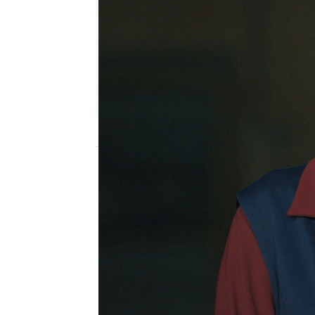
Nova
Madrid
Publicado:
02 de enero de 2020, 10:40
Pionera en estrenar en
Turquía, logra este año 
vistas de este género:
'Sila' es la serie temátic
más vista (587.000 y 3,3