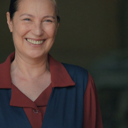
Whatsapp
Facebook
X
Flipboa
 España producciones procedentes de
conquistar el Top 7 de las series más
a diaria más vista del año y la serie turca
%), además de líder temático, al igual