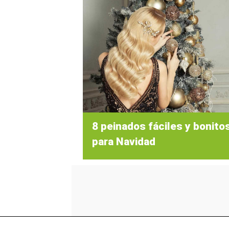
8 peinados fáciles y bonito
para Navidad