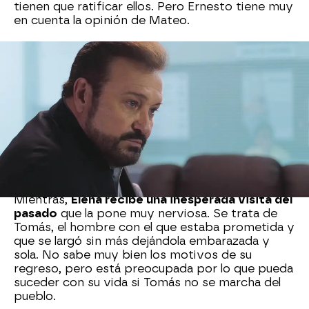
tienen que ratificar ellos. Pero Ernesto tiene muy
en cuenta la opinión de Mateo.
El pasado de Ernesto es oscuro.
Su gran amor se
encuentra en coma desde hace más de 20 años
y él no pierde la esperanza de que vuelva a
despertar. Por eso ha puesto todos los medios
económicos a su alcance para que no le falte de
nada en el hospital y la visita con frecuencia.
También tiene una hija a la que mandó lejos y de
la que ha recibido recientes noticias tristes
sobre su fallecimiento.
Mientras,
Elena recibe una inesperada visita del
pasado
que la pone muy nerviosa. Se trata de
Tomás, el hombre con el que estaba prometida y
que se largó sin más dejándola embarazada y
sola. No sabe muy bien los motivos de su
regreso, pero está preocupada por lo que pueda
suceder con su vida si Tomás no se marcha del
pueblo.