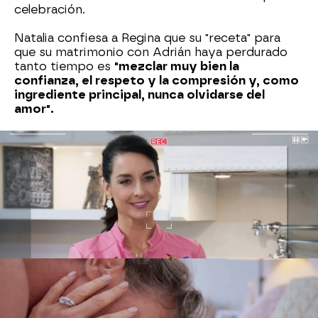
celebración.
Natalia confiesa a Regina que su "receta" para
que su matrimonio con Adrián haya perdurado
tanto tiempo es
"mezclar muy bien la
confianza, el respeto y la compresión y, como
ingrediente principal, nunca olvidarse del
amor".
Ya está todo preparado para celebrar el
aniversario de bodas de Natalia y Cantú, y los
protagonistas de este día tan especial deciden
celebrarlo por adelantado
pasando una mañana
de pasión en su cuarto.
Natalia no es consciente
de lo que sucederá horas más tarde, algo que le
cambiará la vida para siempre.
Ya, por la tarde, el matrimonio Cantú celebra su
aniversario y Adrián hace un brindis muy
especial por su esposa ante los invitados.