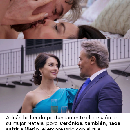
"Quiero brindar por la increíble mujer que me ha
acompañado durante los 20 años de vida
dándome los dos mejores regalos: Regina y
Andrea. Me siento muy afortunado", asegura
ante los allí presentes y le entrega un regalo muy
especial: un precioso collar.
Parece que Adrián está locamente enamorado
de su mujer, pero no es así.
Le es infiel con
Verónica, la íntima amiga de Natalia,
y planea
fugarse con su amante, abandonando a su
esposa y a sus dos hijas tras la fiesta. Como
despedida, deja a Natalia una nota en un ramo de
flores, confesándole que está enamorado de
Verónica y que
se va de Ciudad de México para
empezar una nueva vida junto al amor de su
vida.
Se disculpa por el dolor que pueda causarle
y le desea que sea feliz.
Adrián ha herido profundamente el corazón de
su mujer Natalia, pero
Verónica, también, hace
sufrir a Mario,
el empresario con el que