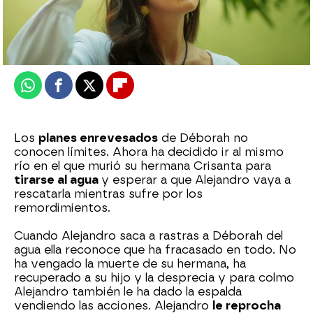
Nova
Publicado:
11 de mayo de 2026, 08:00
Whatsapp
Facebook
X
Flipboard
Los
planes enrevesados
de Déborah no
conocen límites. Ahora ha decidido ir al mismo
río en el que murió su hermana Crisanta para
tirarse al agua
y esperar a que Alejandro vaya a
rescatarla mientras sufre por los
remordimientos.
Cuando Alejandro saca a rastras a Déborah del
agua ella reconoce que ha fracasado en todo. No
ha vengado la muerte de su hermana, ha
recuperado a su hijo y la desprecia y para colmo
Alejandro también le ha dado la espalda
vendiendo las acciones. Alejandro
le reprocha