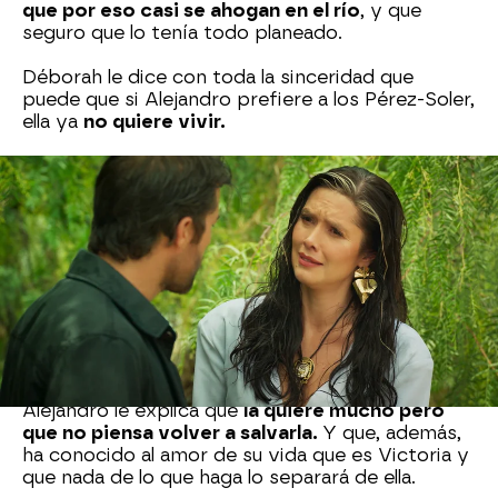
que por eso casi se ahogan en el río
, y que
seguro que lo tenía todo planeado.
Déborah le dice con toda la sinceridad que
puede que si Alejandro prefiere a los Pérez-Soler,
ella ya
no quiere vivir.
Pero Alejandro le hace saber que se equivocó de
estrategia.
Su escenita no va a hacer que
cambie de opinión.
Aunque ella le diga que
tendrá que cargar con su muerte sobre su
conciencia, él le deja claro que no va a aceptar
que lo chantajee y sobre todo con algo tan
delicado como la muerte y en un lugar que le trae
tantos recuerdos malos,
el lugar donde murió su
propia madre.
Alejandro le explica que
la quiere mucho pero
que no piensa volver a salvarla.
Y que, además,
ha conocido al amor de su vida que es Victoria y
que nada de lo que haga lo separará de ella.