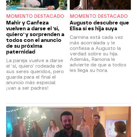
MOMENTO DESTACADO
MOMENTO DESTACADO
Mahir y Canfeza
Augusto descubre que
vuelven a darse el 'sí,
Elisa sí es hija suya
quiero' y sorprenden a
Carmina está cada vez
todos con el anuncio
más acorralada y le
de su próxima
confiesa a Augusto la
paternidad
verdad sobre su hija.
Además, Ramona le
La pareja vuelve a darse
advierte de que a todos
el 'sí, quiero' rodeada de
les llega su hora.
sus seres queridos, pero
guarda para el final el
anuncio más especial:
¡van a ser padres!