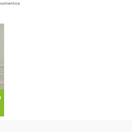
 momentos
s