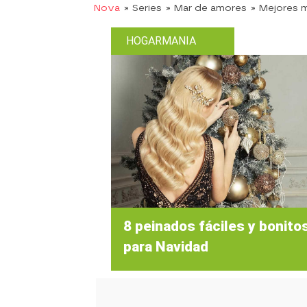
Nova
» Series
» Mar de amores
» Mejores
HOGARMANIA
8 peinados fáciles y bonito
para Navidad