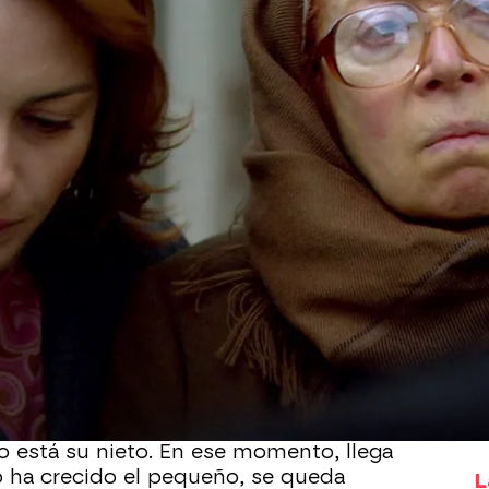
Whatsapp
Facebook
X
Flipboa
empezar de nuevo después de haber
brica por culpa de Kenan. Ahora, está
cero la fábrica textil, pero
nadie se lo
 ha encontrado a Mustafa por la calle
que lo cuida y no ha podido evitar
 está su nieto. En ese momento, llega
o ha crecido el pequeño, se queda
L