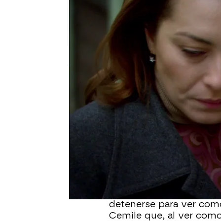
Nova
Madrid
Publicado:
07 de febrero de 2022, 21:34
Cemile ha tenido que 
sido despedida de la fá
intentando reabrir desde 
piensa poner fácil.
Por otro lado, Hasefe se
de la mano de la chica 
detenerse para ver como
Cemile que, al ver com