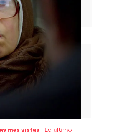
rd
as más vistas
Lo último