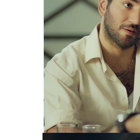
Nova
Madrid
Publicado:
01 de abril de 2019, 00:15
Melek ve en la televisió
La decisión que Zeynep
dura tanto para ella co
ha visto en la televisi
no la cree.