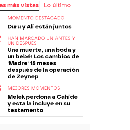
as más vistas
Lo último
capítulos completos
Sule
serie turca
vide
MOMENTO DESTACADO
Duru y Ali están juntos
HAN MARCADO UN ANTES Y
UN DESPUÉS
Una muerte, una boda y
un bebé: Los cambios de
'Madre' 18 meses
después de la operación
de Zeynep
MEJORES MOMENTOS
Melek perdona a Cahide
y esta la incluye en su
testamento