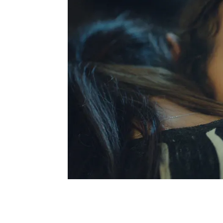
cengiz
Madre
momento desta