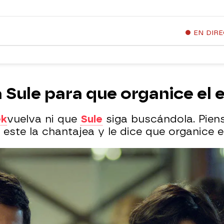
EN DIR
 Sule para que organice el 
ek
vuelva ni que
Sule
siga buscándola. Piens
o este la chantajea y le dice que organice el