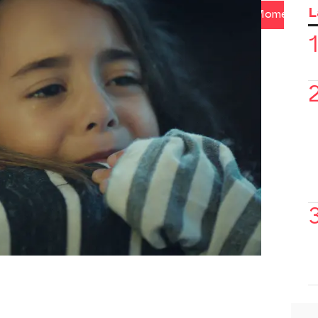
L
cado
Turquía
Cansu Dere
Mejores Momentos