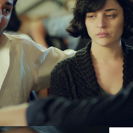
Whatsapp
Facebook
X
Flipboa
n que Sule está sufriendo
 y Melek han tomado ha sido bastante
mo para Sule, su madre biológica. Melek
ón que parece que está sufriendo porque